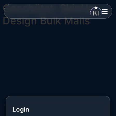
Geschützt: SkinUp
Design Bulk Mails
Login